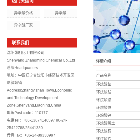
热门关键词
异辛酸价格
异辛酸
异辛酸厂家
联系我们
沈阳张明化工有限公司
Shenyang Zhangming Chemical Co.,Ltd
详细介绍
总部Headquarters
地址：中国辽宁省沈阳市经济技术开发区
产品名称
彰驿站镇
环烷酸钴
Address:Zhangyizhan Town,Economic
环烷酸锰
and Technology Development
环烷酸铅
Zone,Shenyang,Liaoning,China
环烷酸锌
邮编Post code：110177
环烷酸钙
电话Tel：+86-13674146597 86-24-
环烷酸稀土
25422788/25441330
环烷酸铜
传真Fax：+86-24-89330997
环烷酸铁