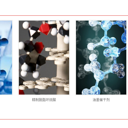
精制脱脂环烷酸
油墨催干剂