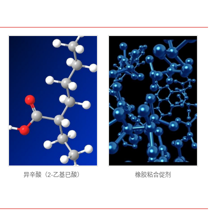
异辛酸（2-乙基已酸）
橡胶粘合促剂