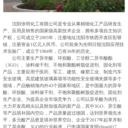
沈阳张明化工有限公司是专业从事精细化工产品研发生
产、应用及销售的
国家级
高新技术企业，
拥有多项自主知识
产权，
公司成立于
2005年，注册地址沈阳市铁西开发区彰驿
镇，注册
资金
1亿元人民币。公司前身为
光明日报
沈阳应用技
术实验厂，成立于
1984年
，已有
36年的历史
。
公司主要生产异辛酸、环烷酸、三甘醇二异辛酸酯
（
3GO
）、
涂料催干剂
、
不饱和聚酯树脂促进剂
、
固化剂等
产品
，主要应用于医药、军工、建筑、橡塑工业、制造汽车
安全玻璃、高层建筑玻璃幕墙等功能性安全玻璃夹膜等多个
领域，产品畅销海内外
43个国家和地区，
是中国最大的异辛
酸、环烷酸、涂料催干剂、
不饱和聚酯树脂促进剂
、
固化剂
生产企业。
为提高企业市场竞争力，公司以异辛酸为依托，
大力开发
高精尖
以及附加值高的新产品，
其中
3GO、异壬酸
等产品填补国内空白
，产品质量超过德国，达到世界领先水
平，多元酸产品更是填补世界空白
。企业
于
2017年起草并制
定了异辛酸、3GO的行业标准，
已申请国家发明zhuanli
17