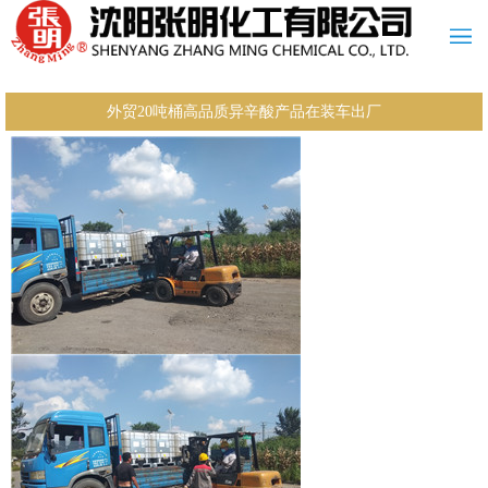
外贸20吨桶高品质异辛酸产品在装车出厂